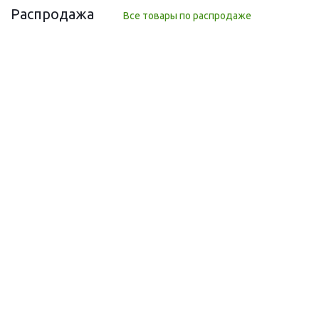
Распродажа
Все товары по распродаже
РАСПРОДАЖА
Чаванпраш Дабур, Sugar Free Dabur, 500 гр — без сахара
Много
632
руб.
/шт
790
руб.
-
20
%
Экономия
158
руб.
РАСПРОДАЖА