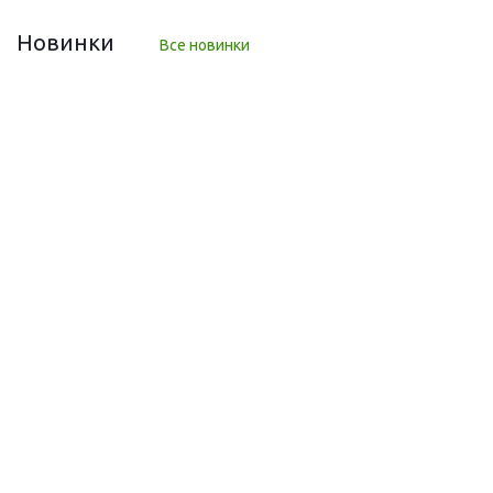
Новинки
Все новинки
НОВИНКА
Алтайские травяные благовония «Корень силы»,
GreenCardamon, 7 палочек
Много
220
руб.
/шт