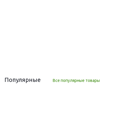
Гель для умывания конопляный Hemp Cleansing Gel (1753
COSMETICS) 250 мл
Нет в наличии
833
руб.
/шт
1 190
руб.
-
30
%
Экономия
357
руб.
Популярные
Все популярные товары
ПОПУЛЯРНЫЕ