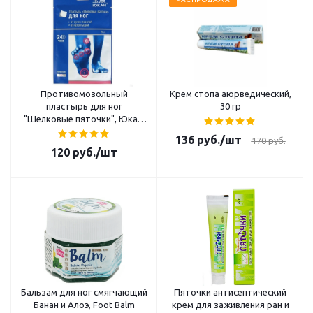
Противомозольный
Крем стопа аюрведический,
пластырь для ног
30 гр
"Шелковые пяточки", Юкан,
6 шт
136
руб.
/шт
170
руб.
120
руб.
/шт
Бальзам для ног смягчающий
Пяточки антисептический
Банан и Алоэ, Foot Balm
крем для заживления ран и