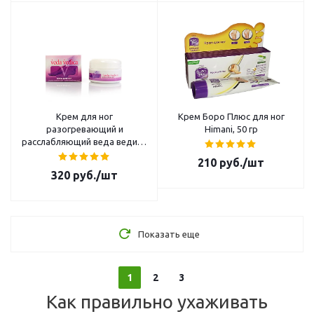
Крем для ног
Крем Боро Плюс для ног
разогревающий и
Himani, 50 гр
расслабляющий веда ведика
(Veda Vedica), 50 гр
210
руб.
/шт
320
руб.
/шт
Показать еще
1
2
3
Как правильно ухаживать