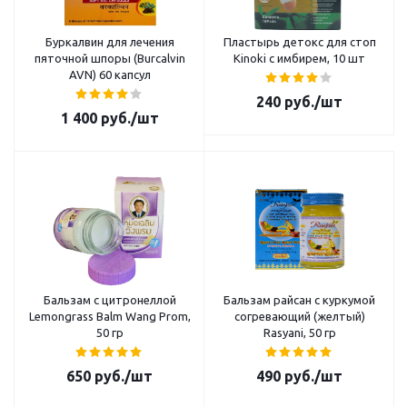
Буркалвин для лечения
Пластырь детокс для стоп
пяточной шпоры (Burcalvin
Kinoki с имбирем, 10 шт
AVN) 60 капсул
240
руб.
/шт
1 400
руб.
/шт
Бальзам с цитронеллой
Бальзам райсан с куркумой
Lemongrass Balm Wang Prom,
согревающий (желтый)
50 гр
Rasyani, 50 гр
650
руб.
/шт
490
руб.
/шт