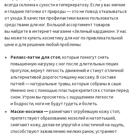
всегда склонна к сухости и гиперкератозу. Если у вас мягкие
и гладкие пяточки от природы — это не повод отказываться
от ухода. В качестве профилактики важно пользоваться
средствами для ног. Большой ассортимент товаров
вы найдете в интернет-магазине «Зеленый кардамон». У нас
вы можете купить косметику для ног по привлекательной
цене и для решения любой проблемы:
Релакс-патчи для стоп
, которые помогут снять
повышенную нагрузку с ног после длительных пеших
прогулок, вернут легкость движений и станут отличной
альтернативой дорогостоящему массажу. В составе
патчей — натуральные травы, которые собраны в саше.
Именно оно с помощью пластыря крепится к стопам перед
сном. Утром вы проснетесь с ощущением легкости
и бодрости, ноги не будут гудеть и болеть.
Маски-носочки —
размягчают огрубевшую кожу стоп,
препятствуют образованию мозолей и натоптышей,
смягчают кожу, делая ее упругой и эластичной на ощупь,
способствуют заживлению мелких ранок, устраняют