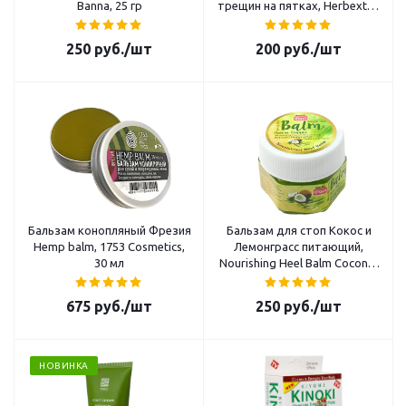
Banna, 25 гр
трещин на пятках, Herbextra,
30 гр
250
руб.
/шт
200
руб.
/шт
Бальзам конопляный Фрезия
Бальзам для стоп Кокос и
Hemp balm, 1753 Cosmetics,
Лемонграсс питающий,
30 мл
Nourishing Heel Balm Coconut
and Lemongrass Banna, 25 гр
675
руб.
/шт
250
руб.
/шт
НОВИНКА