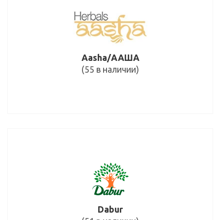
Aasha/ААША
(55 в наличии)
Dabur