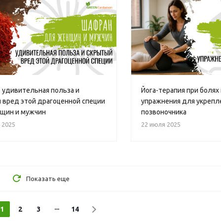
 удивительная польза и
Йога-терапия при болях 
 вред этой драгоценной специи
упражнения для укрепл
щин и мужчин
позвоночника
 2025
22 июля 2025
Показать еще
1
2
3
14