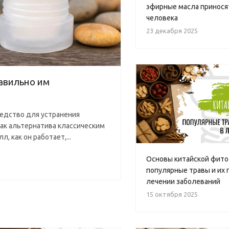
эфирные масла принося
человека
23 декабря 2025
авильно им
едство для устранения
как альтернатива классическим
, как он работает,...
Основы китайской фито
популярные травы и их 
лечении заболеваний
15 октября 2025