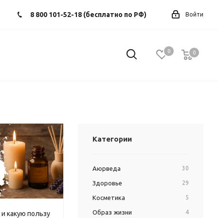
8 800 101-52-18 (бесплатно по РФ)
Войти
0
0
0
Категории
Аюрведа
30
Здоровье
29
Косметика
5
Образ жизни
4
 и какую пользу