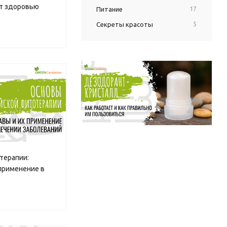
т здоровью
Питание
17
Секреты красоты
5
терапии:
применение в