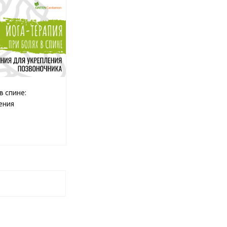
в спине:
ения