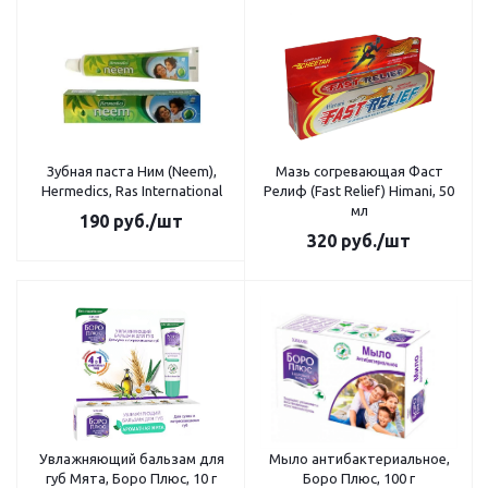
Зубная паста Ним (Neem),
Мазь согревающая Фаст
Hermedics, Ras International
Релиф (Fast Relief) Himani, 50
мл
190
руб.
/шт
320
руб.
/шт
Увлажняющий бальзам для
Мыло антибактериальное,
губ Мята, Боро Плюс, 10 г
Боро Плюс, 100 г