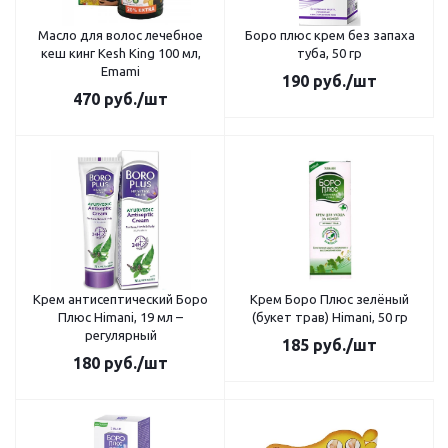
Масло для волос лечебное
Боро плюс крем без запаха
кеш кинг Kesh King 100 мл,
туба, 50 гр
Emami
190
руб.
/шт
470
руб.
/шт
Крем антисептический Боро
Крем Боро Плюс зелёный
Плюс Himani, 19 мл –
(букет трав) Himani, 50 гр
регулярный
185
руб.
/шт
180
руб.
/шт