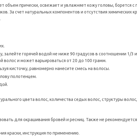
ет объем прически, освежает и увлажняет кожу головы, борется с
ов. За счет натуральных компонентов и отсутствия химических кр
.
х.
у, залейте горячей водой не ниже 90 градусов в соотношении 1/3
й волос и может варьироваться от 20 до 100 грамм.
льзуя кисточку, равномерно нанесите смесь на волосы.
олову полотенцем.
дой.
урального цвета волос, количества седых волос, структуры воло
овать для окрашивания бровей и ресниц. Также не рекомендуется
ния краски, инструкция по применению.