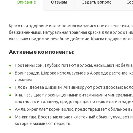
Описание
Отзывы
Задать вопрос
Со
Красота и здоровье волос во многом зависят не от генетики, 
безжизненными. Натуральная травяная краска для волос от и
оказывают видимое лечебное действие. Краска подарит волос
Активные компоненты:
Протеины сои.. Глубоко питают волосы, насыщают их бел
Брингарадж. Широко используемое в Аюрведе растение, ко
локонам.
Плоды дерева Шикакай. Активизируют рост здоровых воло
Хна. Насыщает локоны ценными витаминами и минералами, 
плотность и толщину, предотвращая потерю влаги и над
Амла. Укрепляет корни волос, предотвращает обильное вы
Манжитша. Восстанавливает клеточный обмен, улучшает пр
которые вызывают перхоть.