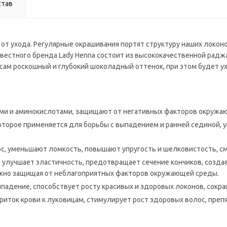
став
а от ухода. Регулярные окрашивания портят структуру наших локоно
звестного бренда Lady Henna состоит из высококачественной раджа
ам роскошный и глубокий шоколадный оттенок, при этом будет ух
ками и аминокислотами, защищают от негативных факторов окруж
торое применяется для борьбы с выпадением и ранней сединой, у
с, уменьшают ломкость, повышают упругость и шелковистость, с
улучшает эластичность, предотвращает сечение кончиков, созда
ежно защищая от неблагоприятных факторов окружающей среды.
падение, способствует росту красивых и здоровых локонов, сокра
иток крови к луковицам, стимулирует рост здоровых волос, препя