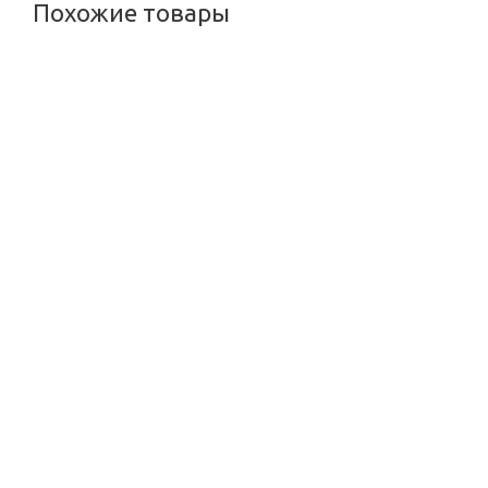
Похожие товары
Натуральная травяная краска для волос на основе хны Золот
Много
670
руб.
/шт