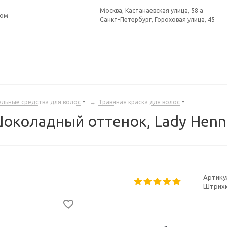
Москва, Кастанаевская улица, 58 а
ром
Санкт-Петербург, Гороховая улица, 45
альные средства для волос
→
Травяная краска для волос
Шоколадный оттенок, Lady Henna
Артику
Штрихк