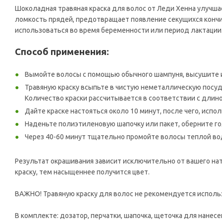
Шоколадная травяная краска для волос от Леди Хенна улучша
ломкость прядей, предотвращает появление секущихся кончик
использоваться во время беременности или период лактации
Способ применения:
Вымойте волосы с помощью обычного шампуня, высушите и
Травяную краску всыпьте в чистую неметаллическую посуд
Количество краски рассчитывается в соответствии с длино
Дайте краске настояться около 10 минут, после чего, испо
Наденьте полиэтиленовую шапочку или пакет, оберните г
Через 40-60 минут тщательно промойте волосы теплой во
Результат окрашивания зависит исключительно от вашего нат
краску, тем насыщеннее получится цвет.
ВАЖНО! Травяную краску для волос не рекомендуется использ
В комплекте: дозатор, перчатки, шапочка, щеточка для нанесе