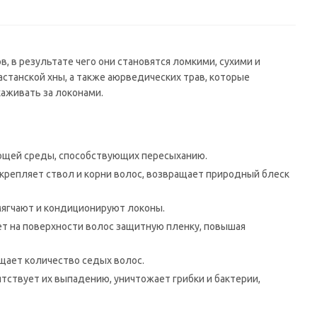
в, в результате чего они становятся ломкими, сухими и
станской хны, а также аюрведических трав, которые
аживать за локонами.
ающей среды, способствующих пересыханию.
крепляет ствол и корни волос, возвращает природный блеск
мягчают и кондиционируют локоны.
ет на поверхности волос защитную пленку, повышая
щает количество седых волос.
тствует их выпадению, уничтожает грибки и бактерии,