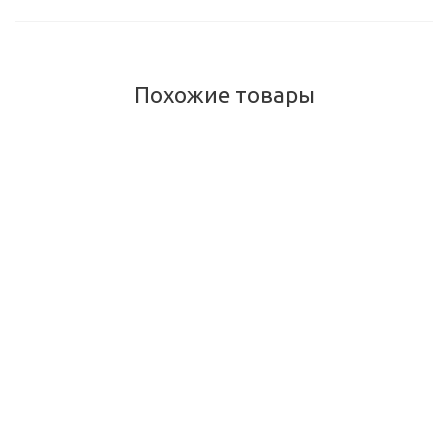
Похожие товары
Бальзам конопляный Фрезия Hemp balm, 1753 Cosmetics,
30 мл
Много