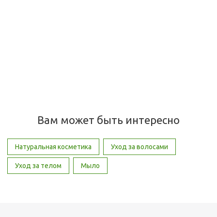
Крем конопляный для рук Hemp Hand Cream, 1753
Cosmetics, 75 мл
Много
610
руб.
/шт
Вам может быть интересно
Натуральная косметика
Уход за волосами
Уход за телом
Мыло