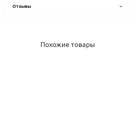
Отзывы
Похожие товары
Зубная паста Мисвак Дабур, Meswak Toothpaste, Dabur, 200
г