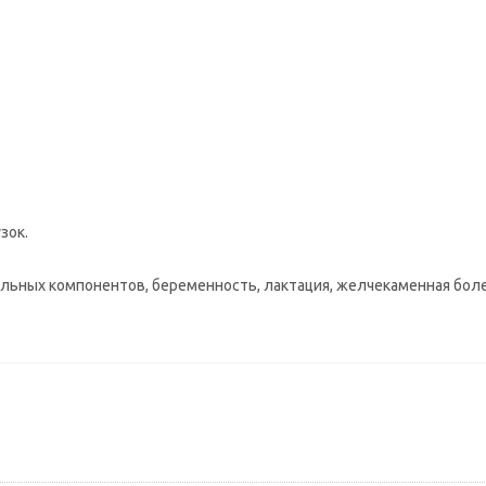
зок.
ьных компонентов, беременность, лактация, желчекаменная болез