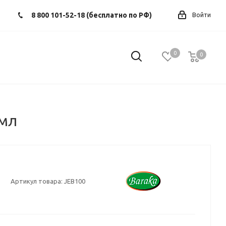
8 800 101-52-18 (бесплатно по РФ)
Войти
0
0
0
 мл
Артикул товара:
JEB100