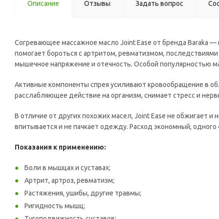
Описание
Отзывы
Задать вопрос
Со
Согревающее массажное масло Joint Ease от бренда Baraka — 
помогает бороться с артритом, ревматизмом, последствиями 
мышечное напряжение и отечность. Особой популярностью мас
Активные компоненты спрея усиливают кровообращение в обл
расслабляющее действие на организм, снимает стресс и нерв
В отличие от других похожих масел, Joint Ease не обжигает и
впитывается и не пачкает одежду. Расход экономный, одного
Показания к применению:
Боли в мышцах и суставах;
Артрит, артроз, ревматизм;
Растяжения, ушибы, другие травмы;
Ригидность мышц;
Тугоподвижность суставов;