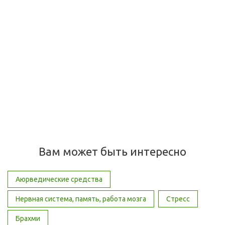
Gokshura Men's Wellness, Dabur (Гокшура Мужское
Здоровье Дабур), 60 таблеток
Много
460
руб.
/шт
Вам может быть интересно
Аюрведические средства
Нервная система, память, работа мозга
Стресс
Брахми