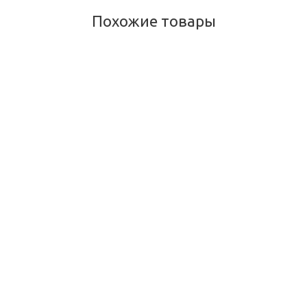
Похожие товары
Механтака Вати Шри Шри, Mehantaka Vati Sri Sri, 60 таб
Много
490
руб.
/шт