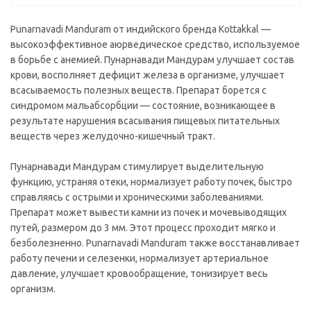
Punarnavadi Manduram от индийского бренда Kottakkal —
высокоэффективное аюрведическое средство, используемое
в борьбе с анемией. Пунарнавади Мандурам улучшает состав
крови, восполняет дефицит железа в организме, улучшает
всасываемость полезных веществ. Препарат борется с
синдромом мальабсорбции — состояние, возникающее в
результате нарушения всасывания пищевых питательных
веществ через желудочно-кишечный тракт.
Пунарнавади Мандурам стимулирует выделительную
функцию, устраняя отеки, нормализует работу почек, быстро
справляясь с острыми и хроническими заболеваниями.
Препарат может вывести камни из почек и мочевыводящих
путей, размером до 3 мм. Этот процесс проходит мягко и
безболезненно. Punarnavadi Manduram также восстанавливает
работу печени и селезенки, нормализует артериальное
давление, улучшает кровообращение, тонизирует весь
организм.