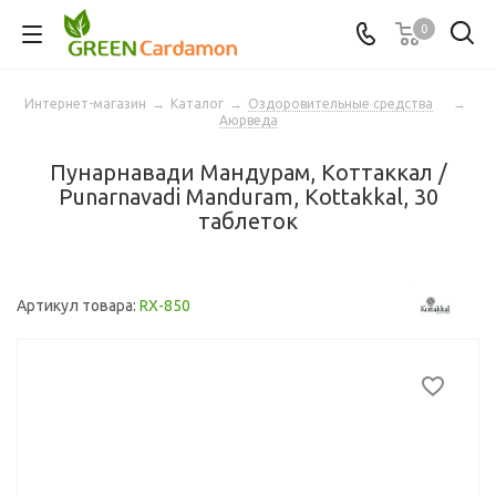
0
Интернет-магазин
→
Каталог
→
Оздоровительные средства
→
Аюрведа
Пунарнавади Мандурам, Коттаккал /
Punarnavadi Manduram, Kottakkal, 30
таблеток
Артикул товара:
RX-850