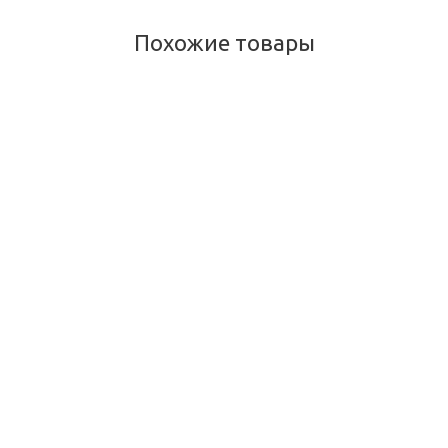
Похожие товары
Алуретик аларсин (Aluretic Tablets, Alarsin), 100 таблеток
Много
420
руб.
/шт