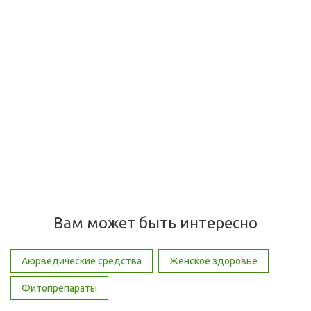
Menosan Himalaya Herbals Меносан Хималаи Хербалс, 60
таб – при менопаузе
Много
850
руб.
/шт
Вам может быть интересно
Аюрведические средства
Женское здоровье
Фитопрепараты