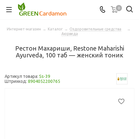
0
Интернет-магазин
→
Каталог
→
Оздоровительные средства
→
Аюрведа
Рестон Махариши, Restone Maharishi
Ayurveda, 100 таб — женский тоник
Артикул товара:
Ss-39
Штрихкод:
8904052200765