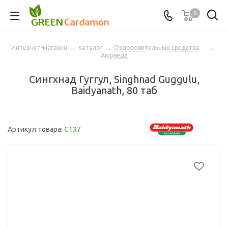
0
Интернет-магазин
→
Каталог
→
Оздоровительные средства
→
Аюрведа
Сингхнад Гуггул, Singhnad Guggulu,
Baidyanath, 80 таб
Артикул товара:
C137