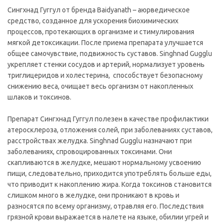
Сингхнад Гуггул от бренда Baidyanath – аюрведическое
средство, созданное для ускорения биохимических
процессов, протекающих в организме и стимулирования
мягкой детоксикации. После приема препарата улучшается
общее самочувствие, подвижность суставов. Singhnad Gugglu
укрепляет стенки сосудов и артерий, нормализует уровень
триглицеридов и холестерина, способствует безопасному
снижению веса, очищает весь организм от накопленных
шлаков и токсинов.
Препарат Сингхнад Гуггул полезен в качестве профилактики
атеросклероза, отложения солей, при заболеваниях суставов,
расстройствах желудка. Singhnad Gugglu назначают при
заболеваниях, спровоцированных токсинами. Они
скапливаются в желудке, мешают нормальному усвоению
пищи, следовательно, приходится употреблять больше еды,
что приводит к накоплению жира. Когда токсинов становится
слишком много в желудке, они проникают в кровь и
разносятся по всему организму, отравляя его. Последствия
грязной крови выражается в налете на языке, обилии угрей и