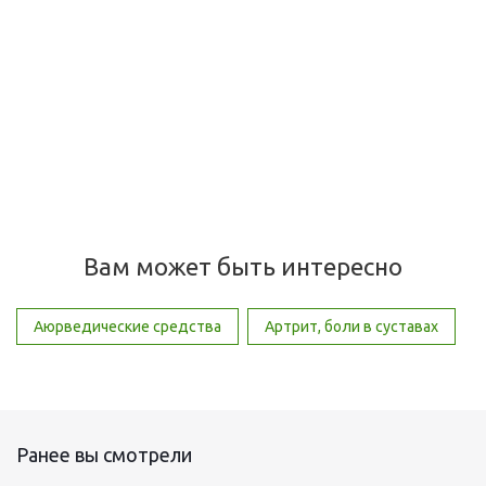
Флексибилити Органик Индия, Flexibility Organic India, 60
капс
Много
800
руб.
/шт
Вам может быть интересно
Аюрведические средства
Артрит, боли в суставах
Ранее вы смотрели