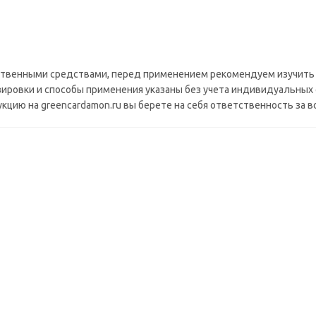
рственными средствами, перед применением рекомендуем изучить
зировки и способы применения указаны без учета индивидуальных 
укцию на greencardamon.ru вы берете на себя ответственность за