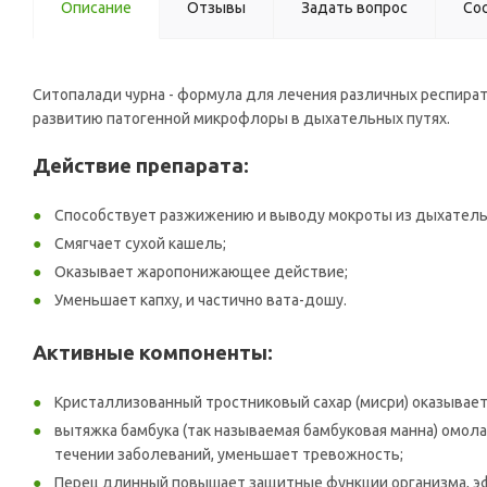
Описание
Отзывы
Задать вопрос
Со
Ситопалади чурна - формула для лечения различных респират
развитию патогенной микрофлоры в дыхательных путях.
Действие препарата:
Способствует разжижению и выводу мокроты из дыхатель
Смягчает сухой кашель;
Оказывает жаропонижающее действие;
Уменьшает капху, и частично вата-дошу.
Активные компоненты:
Кристаллизованный тростниковый сахар (мисри) оказывает
вытяжка бамбука (так называемая бамбуковая манна) омол
течении заболеваний, уменьшает тревожность;
Перец длинный повышает защитные функции организма, эфф