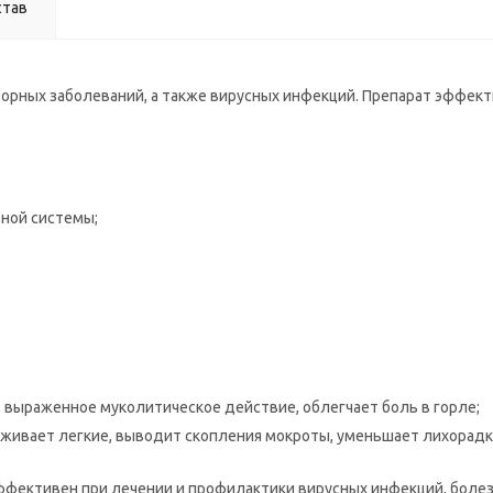
став
орных заболеваний, а также вирусных инфекций. Препарат эффект
ной системы;
 выраженное муколитическое действие, облегчает боль в горле;
аживает легкие, выводит скопления мокроты, уменьшает лихорадк
ективен при лечении и профилактики вирусных инфекций, болезне