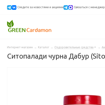
Следите за новостями и акциями
Cвязаться с менедже
Интернет-магазин
→
Каталог
→
Оздоровительные средства
→
А
Ситопалади чурна Дабур (Sitop