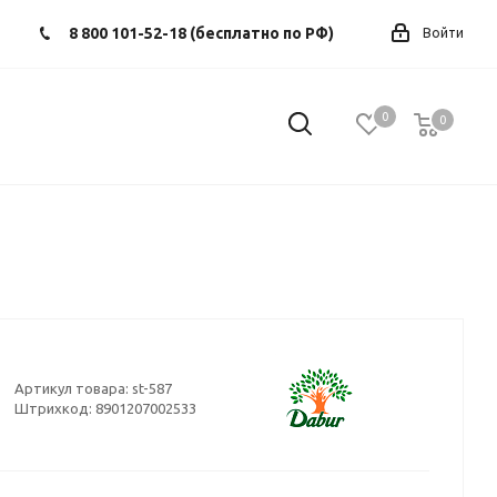
8 800 101-52-18 (бесплатно по РФ)
Войти
0
0
0
Артикул товара:
st-587
Штрихкод:
8901207002533