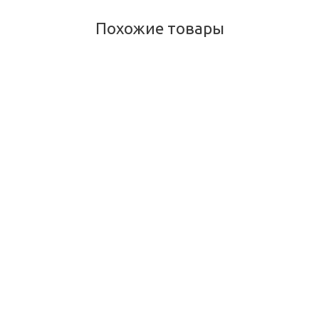
Похожие товары
Мандураватакам АВН, Mandooravatakam AVN, 90 таб
Много
1 080
руб.
/шт