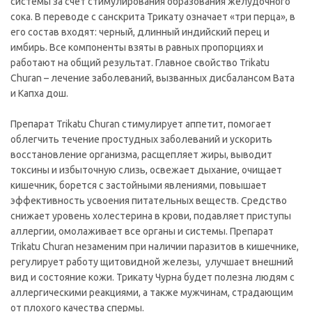
системы за счет стимулирования образования желудочного
сока. В переводе с санскрита Трикату означает «три перца», в
его состав входят: черный, длинный индийский перец и
имбирь. Все компоненты взяты в равных пропорциях и
работают на общий результат. Главное свойство Trikatu
Churan – лечение заболеваний, вызванных дисбалансом Вата
и Капха дош.
Препарат Trikatu Churan стимулирует аппетит, помогает
облегчить течение простудных заболеваний и ускорить
восстановление организма, расщепляет жиры, выводит
токсины и избыточную слизь, освежает дыхание, очищает
кишечник, борется с застойными явлениями, повышает
эффективность усвоения питательных веществ. Средство
снижает уровень холестерина в крови, подавляет приступы
аллергии, омолаживает все органы и системы. Препарат
Trikatu Churan незаменим при наличии паразитов в кишечнике,
регулирует работу щитовидной железы, улучшает внешний
вид и состояние кожи. Трикату Чурна будет полезна людям с
аллергическими реакциями, а также мужчинам, страдающим
от плохого качества спермы.