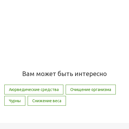
Харитаки таблетки, Haritaki Sangam Herbals, 60 таб
Много
558
руб.
/шт
Вам может быть интересно
Аюрведические средства
Очищение организма
Чурны
Снижение веса