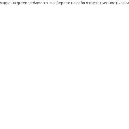
укцию на greencardamon.ru вы берете на себя ответственность за
ПОПУЛЯРНЫЕ
a) 100 таблеток
Кримигнаватика - антипаразитарное средство, 
Много
520
руб.
/ш