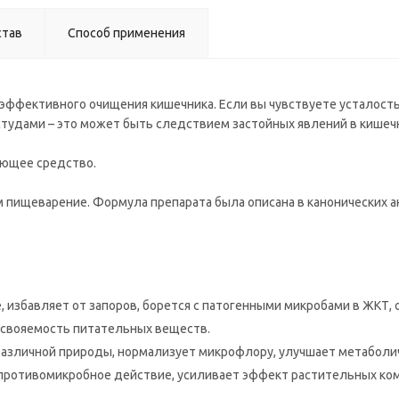
став
Способ применения
ффективного очищения кишечника. Если вы чувствуете усталость,
студами – это может быть следствием застойных явлений в кишеч
ающее средство.
пищеварение. Формула препарата была описана в канонических а
избавляет от запоров, борется с патогенными микробами в ЖКТ, о
усвояемость питательных веществ.
различной природы, нормализует микрофлору, улучшает метаболи
противомикробное действие, усиливает эффект растительных ком