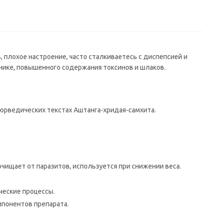
 плохое настроение, часто сталкиваетесь с диспепсией и
нике, повышенного содержания токсинов и шлаков.
юрведических текстах Аштанга-хридая-самхита.
чищает от паразитов, используется при снижении веса.
ческие процессы.
понентов препарата.