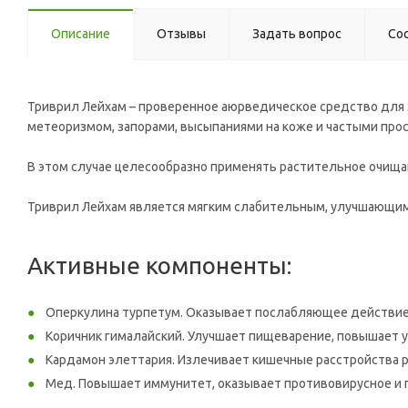
Описание
Отзывы
Задать вопрос
Со
Триврил Лейхам – проверенное аюрведическое средство для э
метеоризмом, запорами, высыпаниями на коже и частыми про
В этом случае целесообразно применять растительное очищ
Триврил Лейхам является мягким слабительным, улучшающим 
Активные компоненты:
Оперкулина турпетум. Оказывает послабляющее действие, 
Коричник гималайский. Улучшает пищеварение, повышает 
Кардамон элеттария. Излечивает кишечные расстройства 
Мед. Повышает иммунитет, оказывает противовирусное и 