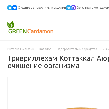
Следите за новостями и акциями
Cвязаться с менедже
Интернет-магазин
→
Каталог
→
Оздоровительные средства
→
А
Тривриллехам Коттаккал Аюрвед
очищение организма