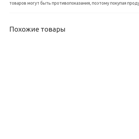
товаров могут быть противопоказания, поэтому покупая прод
Похожие товары
Липосем Плюс Керала Аюрведа (Liposem Plus Kerala Ayurved
Много
1 450
руб.
/шт