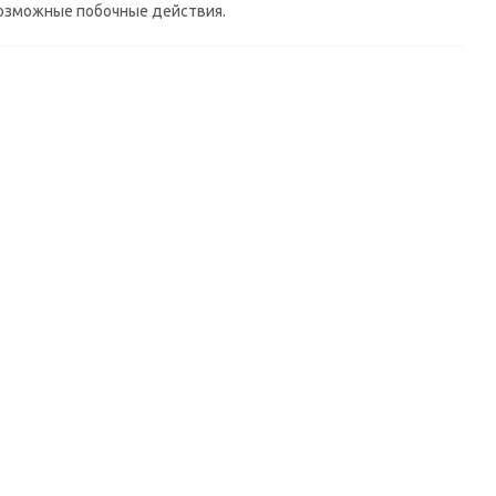
 возможные побочные действия.
Krimighnavatika Kottakal, 100 таб
т