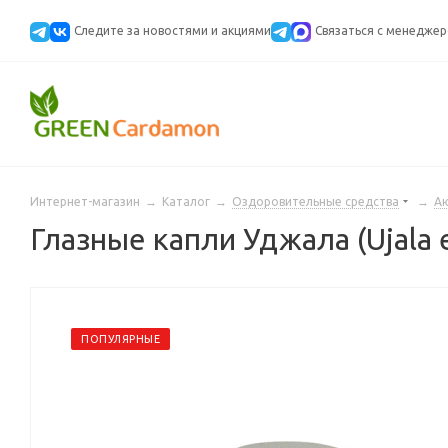
Следите за новостями и акциями
Cвязаться с менедже
Интернет-магазин
→
Каталог
→
Оздоровительные средства
→
А
Глазные капли Уджала (Ujala 
ПОПУЛЯРНЫЕ