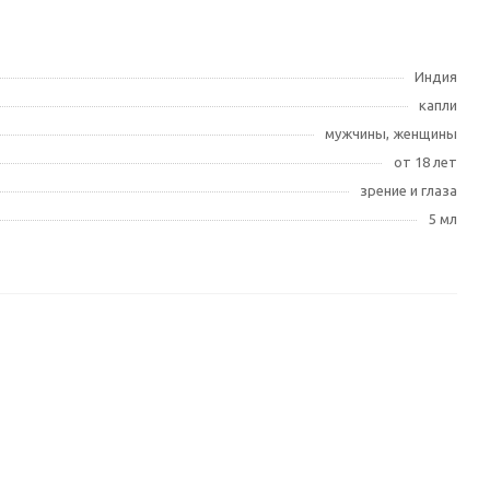
Индия
капли
мужчины, женщины
от 18 лет
зрение и глаза
5 мл