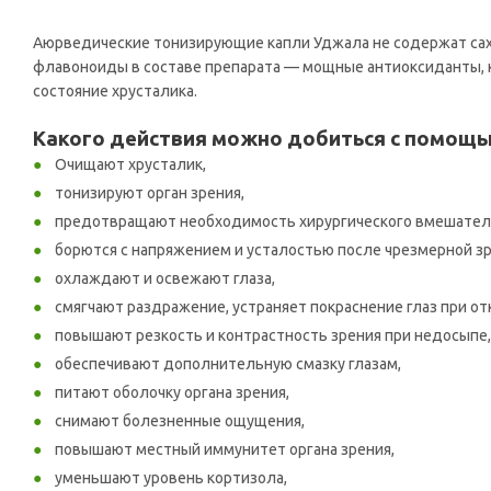
Аюрведические тонизирующие капли Уджала не содержат саха
флавоноиды в составе препарата — мощные антиоксиданты, к
состояние хрусталика.
Какого действия можно добиться с помощью
Очищают хрусталик,
тонизируют орган зрения,
предотвращают необходимость хирургического вмешательс
борются с напряжением и усталостью после чрезмерной зр
охлаждают и освежают глаза,
смягчают раздражение, устраняет покраснение глаз при от
повышают резкость и контрастность зрения при недосыпе,
обеспечивают дополнительную смазку глазам,
питают оболочку органа зрения,
снимают болезненные ощущения,
повышают местный иммунитет органа зрения,
уменьшают уровень кортизола,