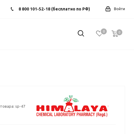
8 800 101-52-18 (бесплатно по РФ)
Войти
0
0
0
товара:
sp-47