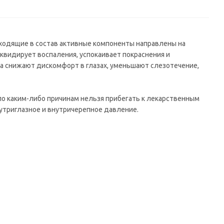
ходящие в состав активные компоненты направлены на
квидирует воспаления, успокаивает покраснения и
ла снижают дискомфорт в глазах, уменьшают слезотечение,
о каким-либо причинам нельзя прибегать к лекарственным
утриглазное и внутричерепное давление.