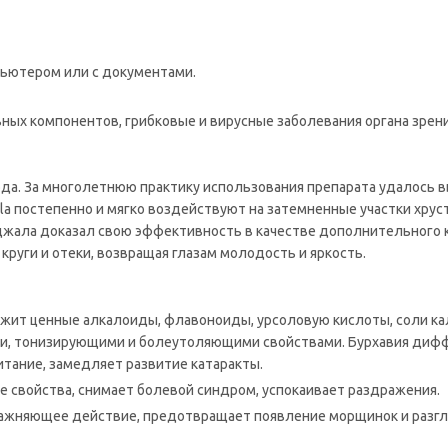
пьютером или с документами.
х компонентов, грибковые и вирусные заболевания органа зрения,
да. За многолетнюю практику использования препарата удалось 
la постепенно и мягко воздействуют на затемненные участки хруст
Уджала доказал свою эффективность в качестве дополнительного 
руги и отеки, возвращая глазам молодость и яркость.
ит ценные алкалоиды, флавоноиды, урсоловую кислоты, соли калия
, тонизирующими и болеутоляющими свойствами. Бурхавия диффу
итание, замедляет развитие катаракты.
 свойства, снимает болевой синдром, успокаивает раздражения.
жняющее действие, предотвращает появление морщинок и разгла