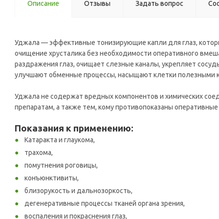
Описание
Отзывы
Задать вопрос
Со
Уджала — эффективные тонизирующие капли для глаз, которы
очищение хрусталика без необходимости оперативного вмешат
раздражения глаз, очищает слезные каналы, укрепляет сосуд
улучшают обменные процессы, насыщают клетки полезными к
Уджала не содержат вредных компонентов и химических соед
препаратам, а также тем, кому противопоказаны оперативны
Показания к применению:
Катаракта и глаукома,
трахома,
помутнения роговицы,
конъюнктивиты,
близорукость и дальнозоркость,
дегенеративные процессы тканей органа зрения,
воспаления и покраснения глаз,