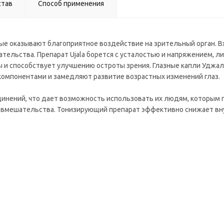
став
Способ применения
е оказывают благоприятное воздействие на зрительный орган. В
ельства. Препарат Ujala борется с усталостью и напряжением, ли
ы и способствует улучшению остроты зрения. Глазные капли Уджа
омпонентами и замедляют развитие возрастных изменений глаз.
инений, что дает возможность использовать их людям, которым п
е вмешательства. Тонизирующий препарат эффективно снижает вн