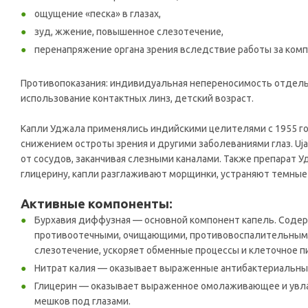
ощущение «песка» в глазах,
зуд, жжение, повышенное слезотечение,
перенапряжение органа зрения вследствие работы за ком
Противопоказания: индивидуальная непереносимость отдельны
использование контактных линз, детский возраст.
Капли Уджала применялись индийскими целителями с 1955 го
снижением остроты зрения и другими заболеваниями глаз. Uja
от сосудов, заканчивая слезными каналами. Также препарат 
глицерину, капли разглаживают морщинки, устраняют темные к
Активные компоненты:
Бурхавия диффузная — основной компонент капель. Содерж
противоотечными, очищающими, противовоспалительными
слезотечение, ускоряет обменные процессы и клеточное п
Нитрат калия — оказывает выраженные антибактериальные
Глицерин — оказывает выраженное омолаживающее и увла
мешков под глазами.