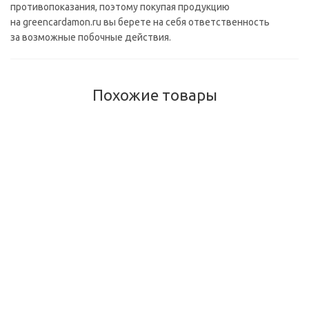
противопоказания, поэтому покупая продукцию
на greencardamon.ru вы берете на себя ответственность
за возможные побочные действия.
Похожие товары
Крем Псоролин — от псориаза, Psorolin Ointment, 35 гр