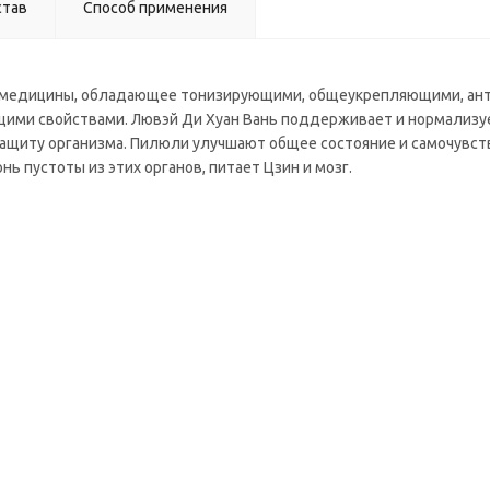
став
Способ применения
ной медицины, обладающее тонизирующими, общеукрепляющими, ан
и свойствами. Лювэй Ди Хуан Вань поддерживает и нормализует 
ащиту организма. Пилюли улучшают общее состояние и самочувстви
нь пустоты из этих органов, питает Цзин и мозг.