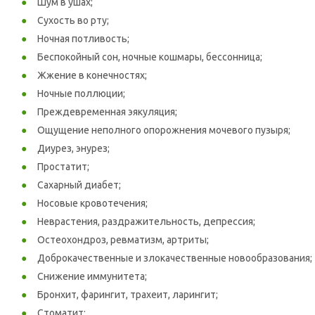
Шум в ушах;
Сухость во рту;
Ночная потливость;
Беспокойный сон, ночные кошмары, бессонница;
Жжение в конечностях;
Ночные поллюции;
Преждевременная эякуляция;
Ощущение неполного опорожнения мочевого пузыря;
Диурез, энурез;
Простатит;
Сахарный диабет;
Носовые кровотечения;
Неврастения, раздражительность, депрессия;
Остеохондроз, ревматизм, артриты;
Доброкачественные и злокачественные новообразования;
Снижение иммунитета;
Бронхит, фарингит, трахеит, ларингит;
Стоматит;