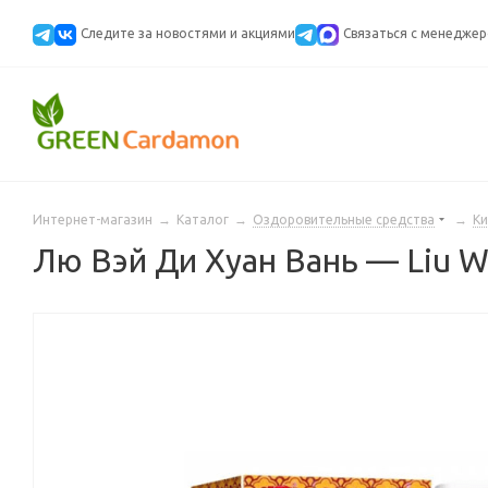
Следите за новостями и акциями
Cвязаться с менедже
Интернет-магазин
→
Каталог
→
Оздоровительные средства
→
Ки
Лю Вэй Ди Хуан Вань — Liu W