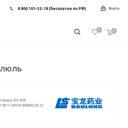
8 800 101-52-18 (бесплатно по РФ)
Войти
0
0
0
пилюль
товара:
RX-838
.99.11.003.R.000802.03.22