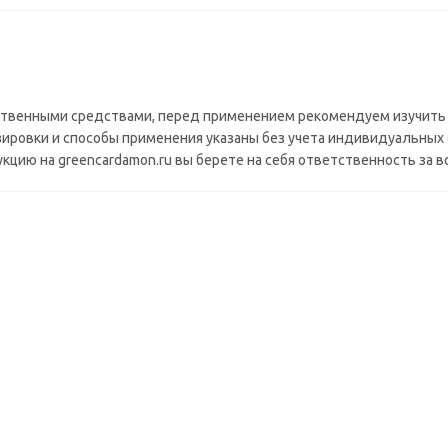
рственными средствами, перед применением рекомендуем изучить
зировки и способы применения указаны без учета индивидуальных 
укцию на greencardamon.ru вы берете на себя ответственность за