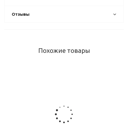
Отзывы
Похожие товары
ПОПУЛЯРНЫЕ
Куркума Молотая, Turmeric Powder, Goldiee, 100 г