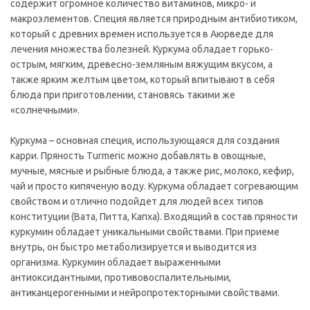
содержит огромное количество витаминов, микро- и
макроэлементов. Специя является природным антибиотиком,
который с древних времен используется в Аюрведе для
лечения множества болезней. Куркума обладает горько-
острым, мягким, древесно-земляным вяжущим вкусом, а
также ярким желтым цветом, который впитывают в себя
блюда при приготовлении, становясь такими же
«солнечными».
Куркума – основная специя, использующаяся для создания
карри. Пряность Turmeric можно добавлять в овощные,
мучные, мясные и рыбные блюда, а также рис, молоко, кефир,
чай и просто кипяченую воду. Куркума обладает согревающим
свойством и отлично подойдет для людей всех типов
конституции (Вата, Питта, Капха). Входящий в состав пряности
куркумин обладает уникальными свойствами. При приеме
внутрь, он быстро метаболизируется и выводится из
организма. Куркумин обладает выраженными
антиоксидантными, противовоспалительными,
антиканцерогенными и нейропротекторными свойствами.