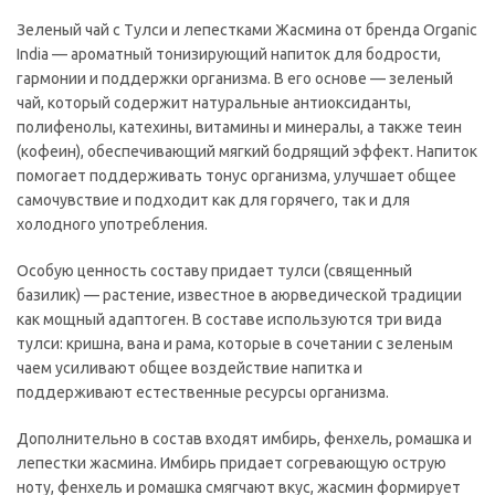
Зеленый чай с Тулси и лепестками Жасмина от бренда Organic
India — ароматный тонизирующий напиток для бодрости,
гармонии и поддержки организма. В его основе — зеленый
чай, который содержит натуральные антиоксиданты,
полифенолы, катехины, витамины и минералы, а также теин
(кофеин), обеспечивающий мягкий бодрящий эффект. Напиток
помогает поддерживать тонус организма, улучшает общее
самочувствие и подходит как для горячего, так и для
холодного употребления.
Особую ценность составу придает тулси (священный
базилик) — растение, известное в аюрведической традиции
как мощный адаптоген. В составе используются три вида
тулси: кришна, вана и рама, которые в сочетании с зеленым
чаем усиливают общее воздействие напитка и
поддерживают естественные ресурсы организма.
Дополнительно в состав входят имбирь, фенхель, ромашка и
лепестки жасмина. Имбирь придает согревающую острую
ноту, фенхель и ромашка смягчают вкус, жасмин формирует