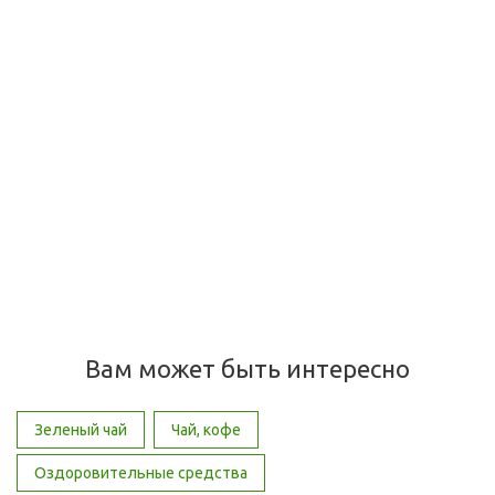
Чай Зеленый Ассам Тингри, Maharaja Tea Assam TinGree
Green Tea, 100 г
Много
270
руб.
/шт
Вам может быть интересно
Зеленый чай
Чай, кофе
Оздоровительные средства